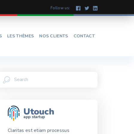
Follow us:
S
LES THÈMES
NOS CLIENTS
CONTACT
Utouch
app startup
Claritas est etiam processus