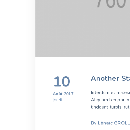
10
Another St
Interdum et malesu
Août 2017
Aliquam tempor, mau
jeudi
tincidunt turpis, r
By
Lénaïc GROL