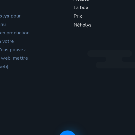
La box
olys
pour
Prix
enu
Néholys
 en production
à votre
 Vous pouvez
on web, mettre
web).